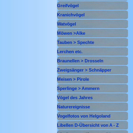
Greifvögel
▼
Kranichvögel
▼
Watvögel
▼
Möwen >Alke
▼
Tauben > Spechte
▼
Lerchen etc.
▼
Braunellen > Drosseln
▼
Zweigsänger > Schnäpper
▼
Meisen > Pirole
▼
Sperlinge > Ammern
▼
Vögel des Jahres
Naturereignisse
Vogelfotos von Helgoland
Libellen D-Übersicht von A - Z