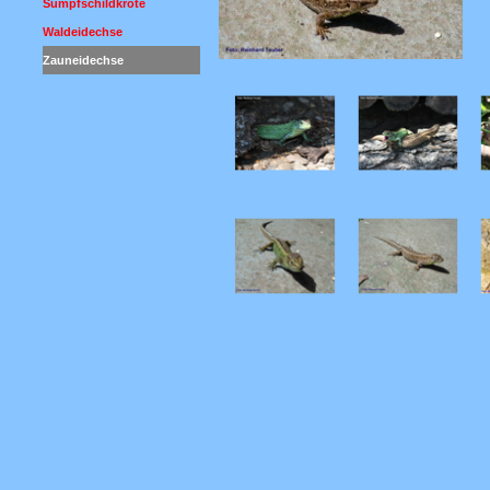
Sumpfschildkröte
Waldeidechse
Zauneidechse
Menü überspringen