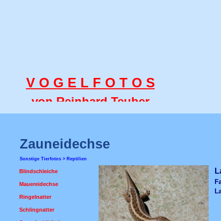
V O G E L F O T O S
von Reinhard Teuber
Zauneidechse
Sonstige Tierfotos > Reptilien
L
Blindschleiche
Fa
Mauereidechse
La
Ringelnatter
Schlingnatter