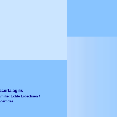
acerta agilis
milie: Echte Eidechsen /
certidae