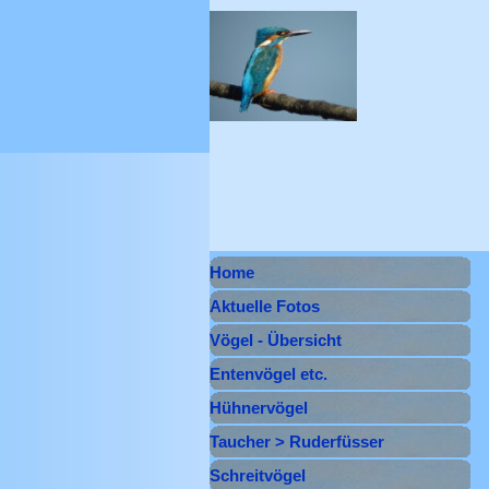
Direkt zum Seiteninhalt
Menü überspringen
Home
Aktuelle Fotos
Vögel - Übersicht
Entenvögel etc.
▼
Hühnervögel
▼
Taucher > Ruderfüsser
▼
Schreitvögel
▼