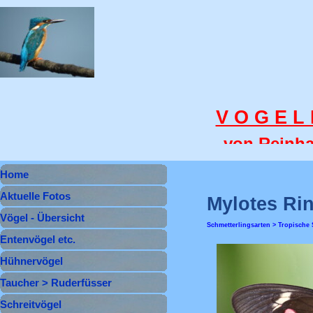
Direkt zum Seiteninhalt
V O G E L 
von Reinha
Menü überspringen
Home
Aktuelle Fotos
Mylotes Ri
Vögel - Übersicht
Schmetterlingsarten > Tropische 
Entenvögel etc.
▼
Hühnervögel
▼
Taucher > Ruderfüsser
▼
Schreitvögel
▼