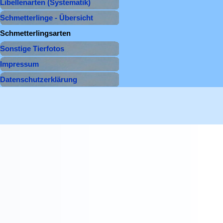
Libellenarten (Systematik)
▼
Schmetterlinge - Übersicht
Schmetterlingsarten
▼
Sonstige Tierfotos
▼
Impressum
Datenschutzerklärung
Zurück zum Seiteninhalt