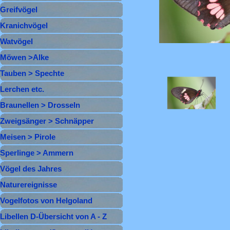
Greifvögel
▼
Kranichvögel
▼
Watvögel
▼
Möwen >Alke
▼
Tauben > Spechte
▼
Lerchen etc.
▼
Braunellen > Drosseln
▼
Zweigsänger > Schnäpper
▼
Meisen > Pirole
▼
Sperlinge > Ammern
▼
Vögel des Jahres
Naturereignisse
Vogelfotos von Helgoland
Libellen D-Übersicht von A - Z