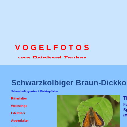
V O G E L F O T O S
von Reinhard Teuber
Schwarzkolbiger Braun-Dickkop
Schmetterlingsarten > Dickkopffalter
T
Ritterfalter
▼
Fa
Weisslinge
▼
S
Edelfalter
▼
(M
Augenfalter
▼