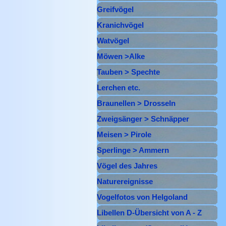
Greifvögel
▼
Kranichvögel
▼
Watvögel
▼
Möwen >Alke
▼
Tauben > Spechte
▼
Lerchen etc.
▼
Braunellen > Drosseln
▼
Zweigsänger > Schnäpper
▼
Meisen > Pirole
▼
Sperlinge > Ammern
▼
Vögel des Jahres
Naturereignisse
Vogelfotos von Helgoland
Libellen D-Übersicht von A - Z