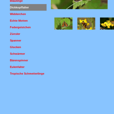
Bläulinge
▼
Dickkopffalter
▼
Widderchen
▼
Echte Motten
▼
Federgeistchen
▼
Zünsler
▼
Spanner
▼
Glucken
▼
Schwärmer
▼
Bärenspinner
▼
Eulenfalter
▼
Tropische Schmetterlinge
▼