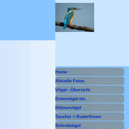
Direkt zum Seiteninhalt
Menü überspringen
Home
Aktuelle Fotos
Vögel - Übersicht
Entenvögel etc.
▼
Hühnervögel
▼
Taucher > Ruderfüsser
▼
Schreitvögel
▼