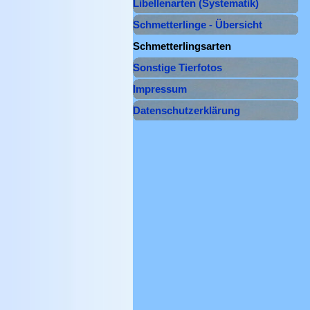
Libellenarten (Systematik)
▼
Schmetterlinge - Übersicht
Schmetterlingsarten
▼
Sonstige Tierfotos
▼
Impressum
Datenschutzerklärung