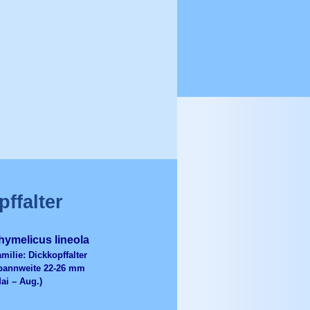
ffalter
hymelicus
lineola
milie: Dickkopffalter
pannweite 22-26 mm
ai – Aug.)