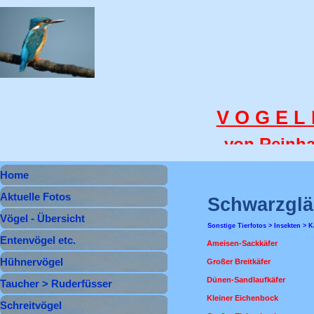
Direkt zum Seiteninhalt
V O G E L 
von Reinha
Menü überspringen
Home
Aktuelle Fotos
Schwarzglä
Vögel - Übersicht
Sonstige Tierfotos > Insekten > K
Entenvögel etc.
▼
Ameisen-Sackkäfer
Hühnervögel
▼
Großer Breitkäfer
Dünen-Sandlaufkäfer
Taucher > Ruderfüsser
▼
Kleiner Eichenbock
Schreitvögel
▼