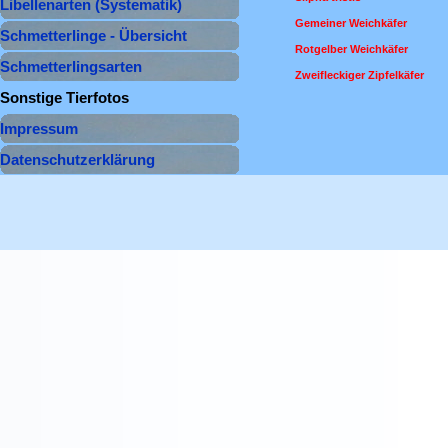
Libellenarten (Systematik)
▼
Gemeiner Weichkäfer
Schmetterlinge - Übersicht
Rotgelber Weichkäfer
Schmetterlingsarten
▼
Zweifleckiger Zipfelkäfer
Sonstige Tierfotos
▼
Menü überspringen
Impressum
Datenschutzerklärung
Zurück zum Seiteninhalt