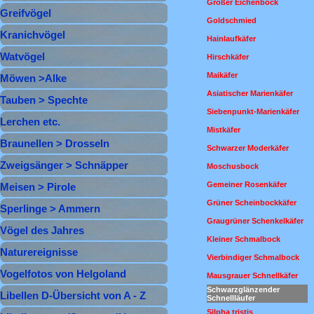
Großer Eichenbock
Greifvögel
▼
Goldschmied
Kranichvögel
▼
Hainlaufkäfer
Watvögel
▼
Hirschkäfer
Maikäfer
Möwen >Alke
▼
Asiatischer Marienkäfer
Tauben > Spechte
▼
Siebenpunkt-Marienkäfer
Lerchen etc.
▼
Mistkäfer
Braunellen > Drosseln
▼
Schwarzer Moderkäfer
Zweigsänger > Schnäpper
▼
Moschusbock
Gemeiner Rosenkäfer
Meisen > Pirole
▼
Grüner Scheinbockkäfer
Sperlinge > Ammern
▼
Graugrüner Schenkelkäfer
Vögel des Jahres
Kleiner Schmalbock
Naturereignisse
Vierbindiger Schmalbock
Vogelfotos von Helgoland
Mausgrauer Schnellkäfer
Schwarzglänzender
Libellen D-Übersicht von A - Z
Schnellläufer
Silpha tristis