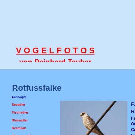
V O G E L F O T O S
von Reinhard Teuber
Rotfussfalke
Greifvögel
F
Seeadler
R
Fischadler
Fa
Steinadler
O
Rotmilan
G