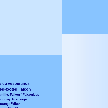
alco vespertinus
ed-footed Falcon
milie: Falken / Falconidae
rdnung: Greifvögel
attung: Falken