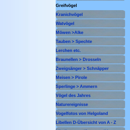
Greifvögel
▼
Kranichvögel
▼
Watvögel
▼
Möwen >Alke
▼
Tauben > Spechte
▼
Lerchen etc.
▼
Braunellen > Drosseln
▼
Zweigsänger > Schnäpper
▼
Meisen > Pirole
▼
Sperlinge > Ammern
▼
Vögel des Jahres
Naturereignisse
Vogelfotos von Helgoland
Libellen D-Übersicht von A - Z