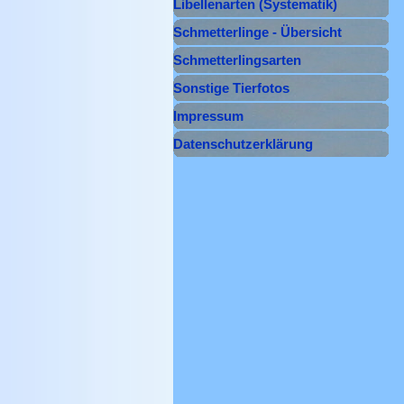
Libellenarten (Systematik)
▼
Schmetterlinge - Übersicht
Schmetterlingsarten
▼
Sonstige Tierfotos
▼
Impressum
Datenschutzerklärung