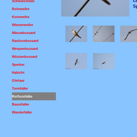
L
Schwarzmilan
Sp
Rohrweihe
Kornweihe
Wiesenweihe
Mäusebussard
Raufussbussard
Wespenbussard
Wüstenbussard
Sperber
Habicht
Gleitaar
Turmfalke
Rotfussfalke
Baumfalke
Wanderfalke