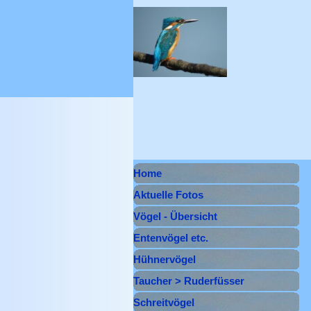
Direkt zum Seiteninhalt
Menü überspringen
Home
Aktuelle Fotos
Vögel - Übersicht
Entenvögel etc.
▼
Hühnervögel
▼
Taucher > Ruderfüsser
▼
Schreitvögel
▼